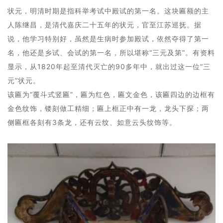
状元，明清时期是指科举考试中殿试的第一名。这块匾额的主
人陈继昌，是清代嘉庆二十五年的状元，官至江苏巡抚。据
说，他学习特别好，虽然是生病时参加殿试，依然夺得了第一
名，他还是乡试、会试的第一名，所以堪称“三元及第”。有资料
显示，从1820年起至清代灭亡的90多年中，就出过这一位“三
元”状元。
该匾为“覆斗式竖匾”，匾为红色，匾文金色，该匾四边的边框有
金色纹饰，镂刻做工精细；匾上框正中有一龙，龙头下探；两
侧匾框各刻有3条龙，还有云纹、如意云头纹饰等。