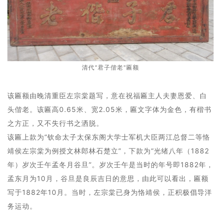
清代“君子偕老”匾额
该匾额由晚清重臣左宗棠题写，意在祝福匾主人夫妻恩爱、白
头偕老。该匾高0.65米、宽2.05米，匾文字体为金色，有楷书
之方正，又不失行书之洒脱。
该匾上款为“钦命太子太保东阁大学士军机大臣两江总督二等恪
靖侯左宗棠为例授文林郎林石楚立”，下款为“光绪八年（1882
年）岁次壬午孟冬月谷旦”。岁次壬午是当时的年号即1882年，
孟东月为10月，谷旦是良辰吉日的意思，由此可以看出，匾额
写于1882年10月。当时，左宗棠已身为恪靖侯，正积极倡导洋
务运动。