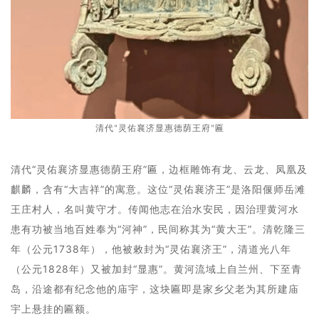
清代“灵佑襄济显惠德荫王府”匾
清代“灵佑襄济显惠德荫王府”匾，边框雕饰有龙、云龙、凤凰及
麒麟，含有“大吉祥”的寓意。这位“灵佑襄济王”是洛阳偃师岳滩
王庄村人，名叫黄守才。传闻他志在治水安民，因治理黄河水
患有功被当地百姓奉为“河神”，民间称其为“黄大王”。清乾隆三
年（公元1738年），他被敕封为“灵佑襄济王”，清道光八年
（公元1828年）又被加封“显惠”。黄河流域上自兰州、下至青
岛，沿途都有纪念他的庙宇，这块匾即是家乡父老为其所建庙
宇上悬挂的匾额。