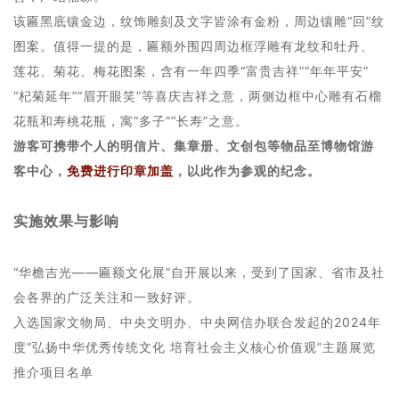
该匾黑底镶金边，纹饰雕刻及文字皆涂有金粉，周边镶雕“回”纹
图案。值得一提的是，匾额外围四周边框浮雕有龙纹和牡丹、
莲花、菊花、梅花图案，含有一年四季“富贵吉祥”“年年平安”
“杞菊延年”“眉开眼笑”等喜庆吉祥之意，两侧边框中心雕有石榴
花瓶和寿桃花瓶，寓“多子”“长寿”之意。
游客可携带个人的明信片、集章册、文创包等物品至博物馆游
客中心，
免费进行印章加盖
，以此作为参观的纪念。
实施效果与影响
“华檐吉光——匾额文化展”自开展以来，受到了国家、省市及社
会各界的广泛关注和一致好评。
入选国家文物局、中央文明办、中央网信办联合发起的2024年
度“弘扬中华优秀传统文化 培育社会主义核心价值观”主题展览
推介项目名单