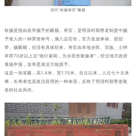
清代“钦赐寿官”匾额
钦赐是指由皇帝赐予的匾额。寿官，是明清时期尊老制度中赐
予老人的一种荣誉称号，属八品官衔，官方发放俸禄、授冠
带、赐匾额，但没有具体职务。寿官由本地乡民、宗族、士绅
举荐70岁以上且“德行著闻，为乡里所敬服者”，经过地方政府
逐级申报，皇帝恩准后方能授予。
这是一块竖匾，高1.4米、宽1.15米。自古以来，人过七十古来
稀，长寿者也是政治昌明的一种体现，反映了明清时期尊老敬
老的社会风尚。