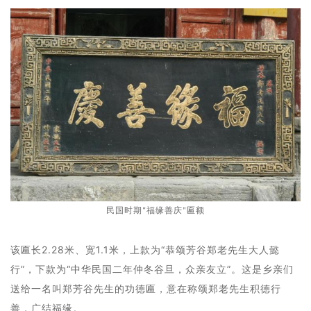
民国时期“福缘善庆”匾额
该匾长2.28米、宽1.1米，上款为“恭颂芳谷郑老先生大人懿
行”，下款为“中华民国二年仲冬谷旦，众亲友立”。这是乡亲们
送给一名叫郑芳谷先生的功德匾，意在称颂郑老先生积德行
善，广结福缘。