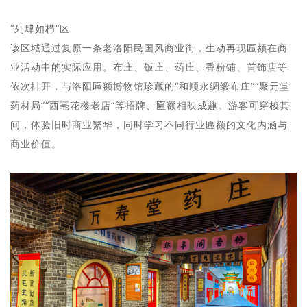
“列肆如栉”区
该区域通过复原一条老洛阳民国风商业街，生动再现匾额在商
业活动中的实际应用。布庄、饭庄、药庄、香粉铺、首饰店等
依次排开，与洛阳匾额博物馆珍藏的“和顺永绸缎布庄”“聚元堂
药材局”“西亳花楼老店”等招牌、匾额相映成趣。游客可穿梭其
间，体验旧时商业繁华，同时学习不同行业匾额的文化内涵与
商业价值。