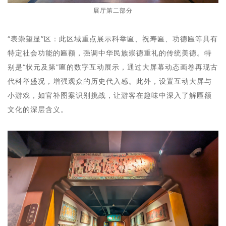
展厅第二部分
“表崇望显”区：此区域重点展示科举匾、祝寿匾、功德匾等具有
特定社会功能的匾额，强调中华民族崇德重礼的传统美德。特
别是“状元及第”匾的数字互动展示，通过大屏幕动态画卷再现古
代科举盛况，增强观众的历史代入感。此外，设置互动大屏与
小游戏，如官补图案识别挑战，让游客在趣味中深入了解匾额
文化的深层含义。